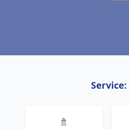
Service:
🚿