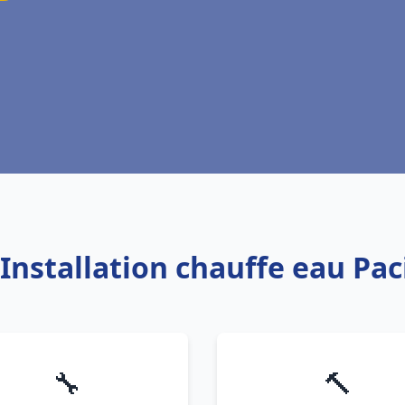
 Installation chauffe eau Paci
🔧
🔨