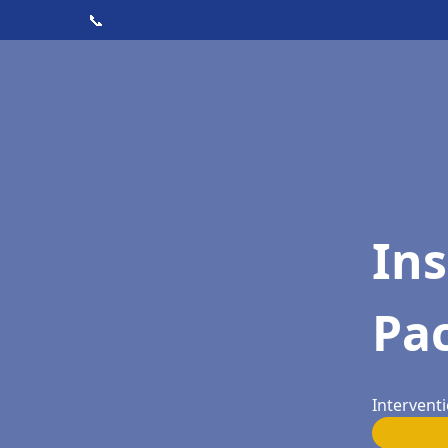
📞
Ins
Pac
Interventi