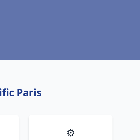
fic Paris
⚙️