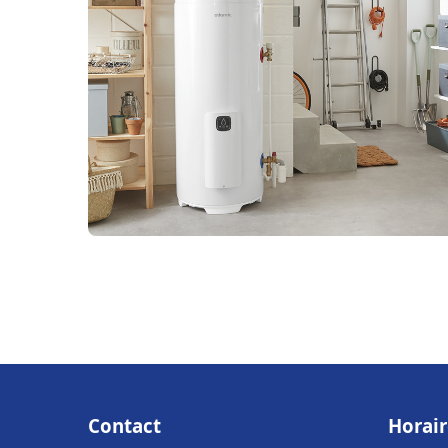
Contact
Horair