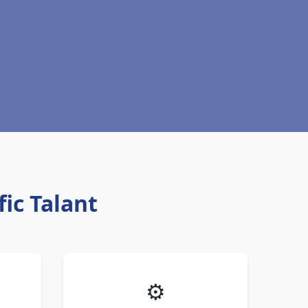
fic Talant
⚙️