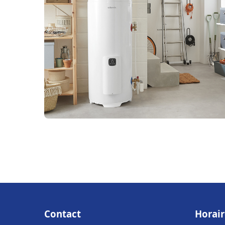
Contact
Horair