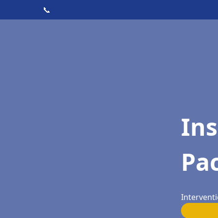
📞
Ins
Pac
Interventi