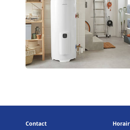
Contact
Horair