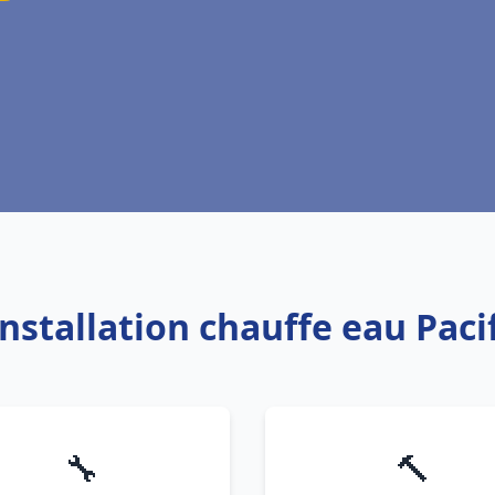
Installation chauffe eau Paci
🔧
🔨