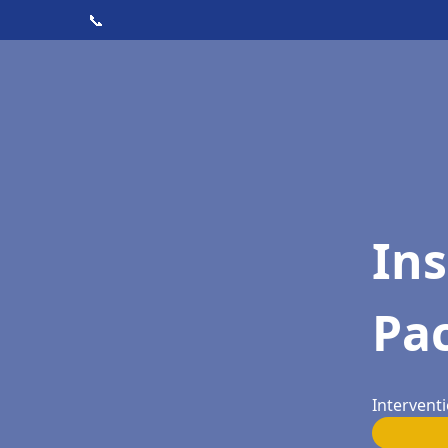
📞
Ins
Pac
Interventi