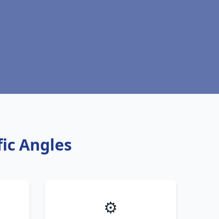
fic Angles
⚙️