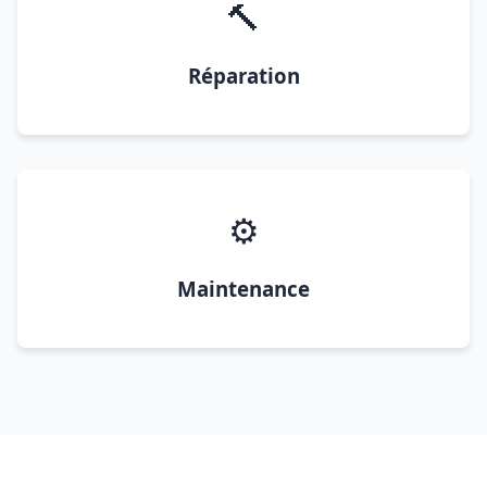
🔨
Réparation
⚙️
Maintenance