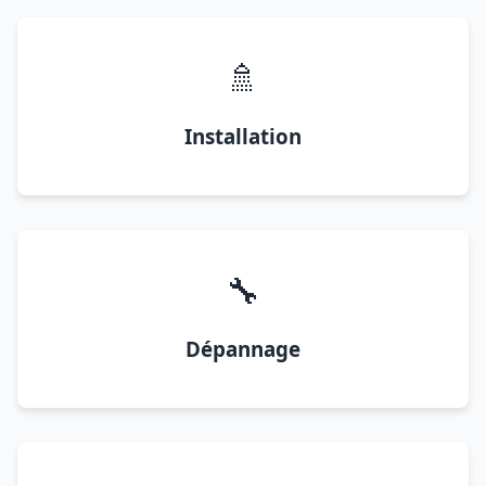
🚿
Installation
🔧
Dépannage