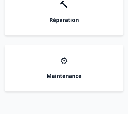
🔨
Réparation
⚙️
Maintenance