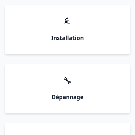
🚿
Installation
🔧
Dépannage