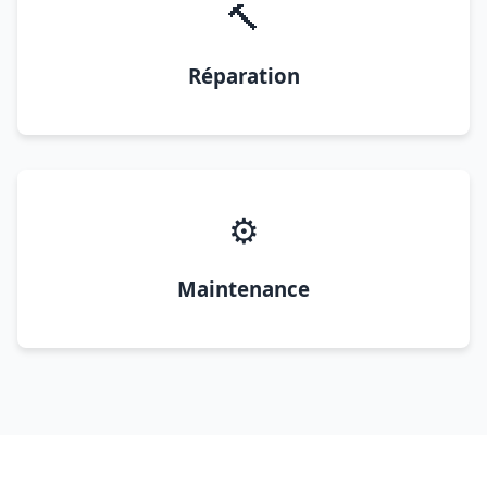
🔨
Réparation
⚙️
Maintenance