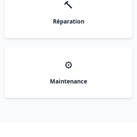
🔨
Réparation
⚙️
Maintenance