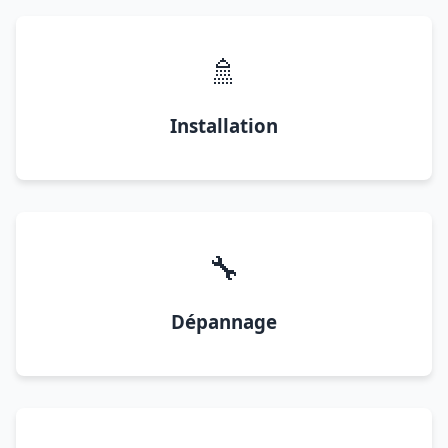
🚿
Installation
🔧
Dépannage