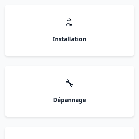
🚿
Installation
🔧
Dépannage