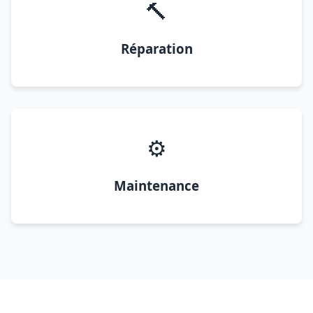
🔨
Réparation
⚙️
Maintenance