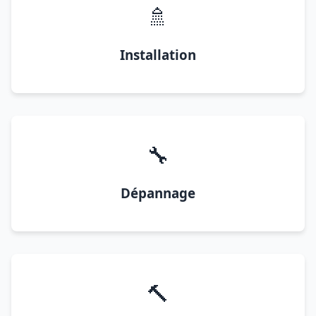
🚿
Installation
🔧
Dépannage
🔨