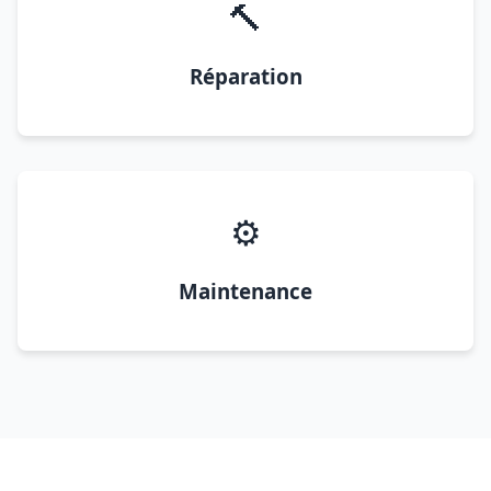
🔨
Réparation
⚙️
Maintenance