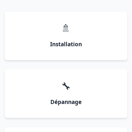
🚿
Installation
🔧
Dépannage