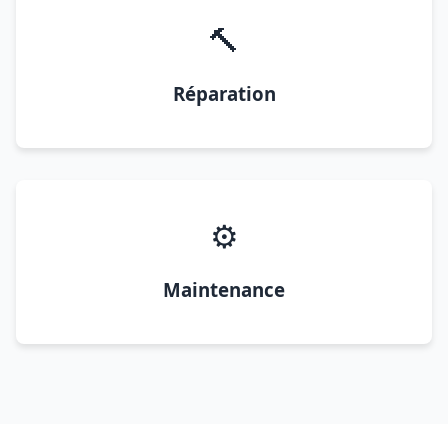
🔨
Réparation
⚙️
Maintenance