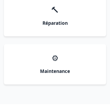
🔨
Réparation
⚙️
Maintenance