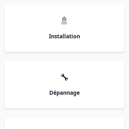
🚿
Installation
🔧
Dépannage