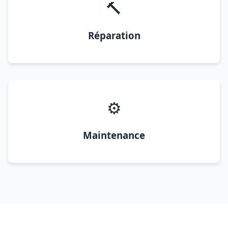
🔨
Réparation
⚙️
Maintenance