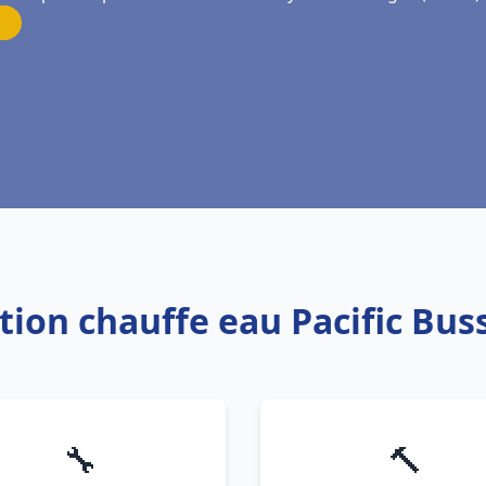
ation chauffe eau Pacific Bu
🔧
🔨