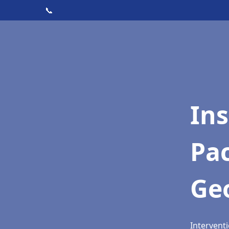
📞
Ins
Pac
Ge
Intervent