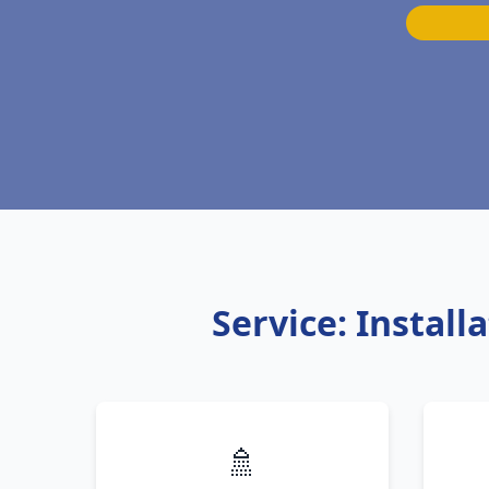
Service: Install
🚿