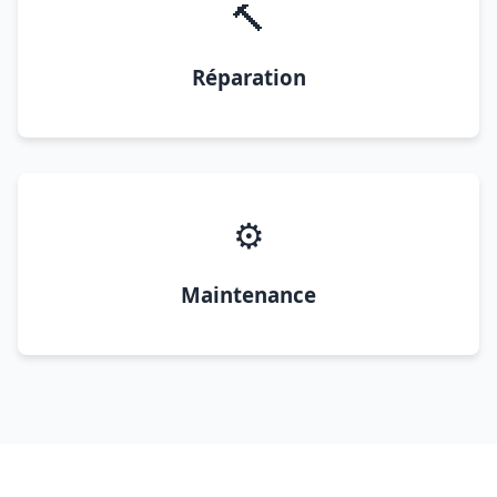
🔨
Réparation
⚙️
Maintenance