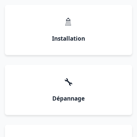
🚿
Installation
🔧
Dépannage