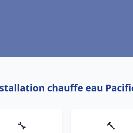
nstallation chauffe eau Pacifi
🔧
🔨