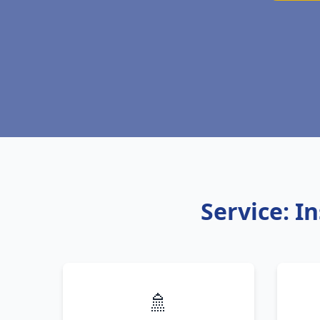
Service: I
🚿