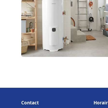
Contact
Horair