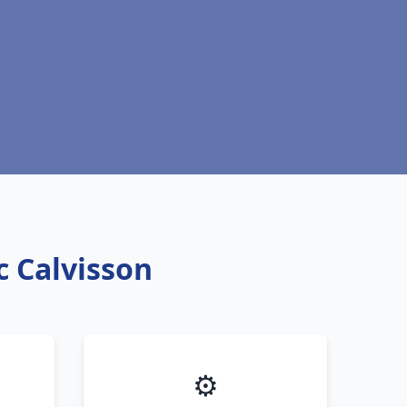
c Calvisson
⚙️