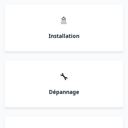
🚿
Installation
🔧
Dépannage