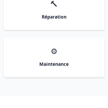
🔨
Réparation
⚙️
Maintenance