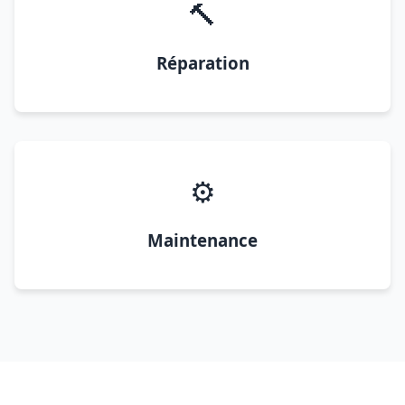
🔨
Réparation
⚙️
Maintenance