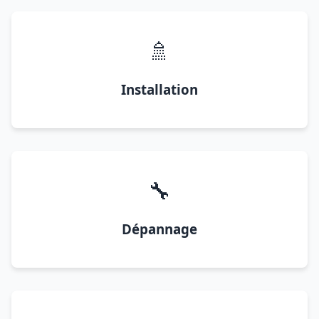
🚿
Installation
🔧
Dépannage