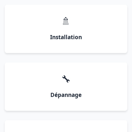
🚿
Installation
🔧
Dépannage