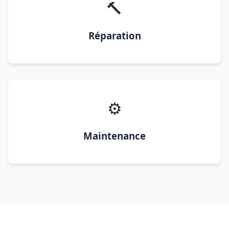
🔨
Réparation
⚙️
Maintenance