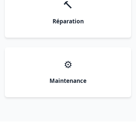
🔨
Réparation
⚙️
Maintenance