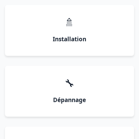
🚿
Installation
🔧
Dépannage