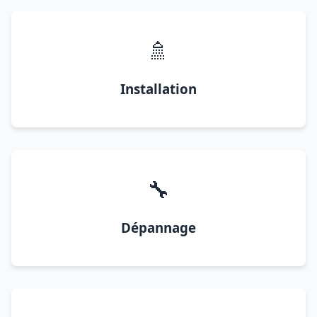
🚿
Installation
🔧
Dépannage