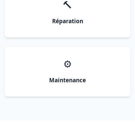
🔨
Réparation
⚙️
Maintenance