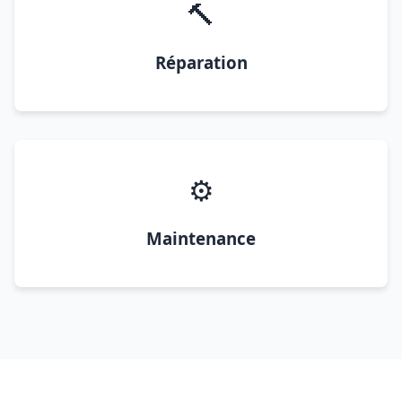
🔨
Réparation
⚙️
Maintenance