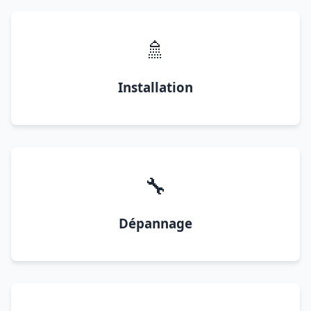
🚿
Installation
🔧
Dépannage