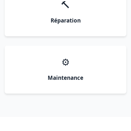
🔨
Réparation
⚙️
Maintenance