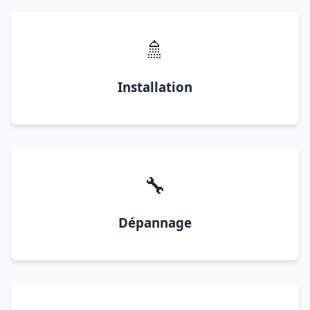
🚿
Installation
🔧
Dépannage