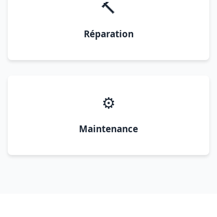
🔨
Réparation
⚙️
Maintenance