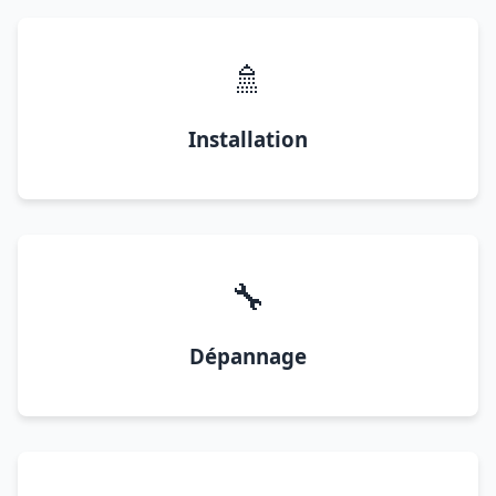
🚿
Installation
🔧
Dépannage