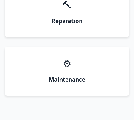
🔨
Réparation
⚙️
Maintenance