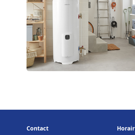
Contact
Horair