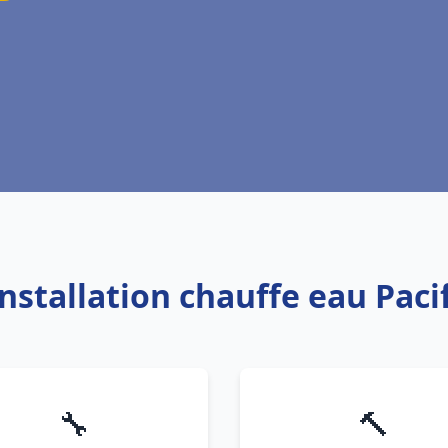
Installation chauffe eau Pacif
🔧
🔨