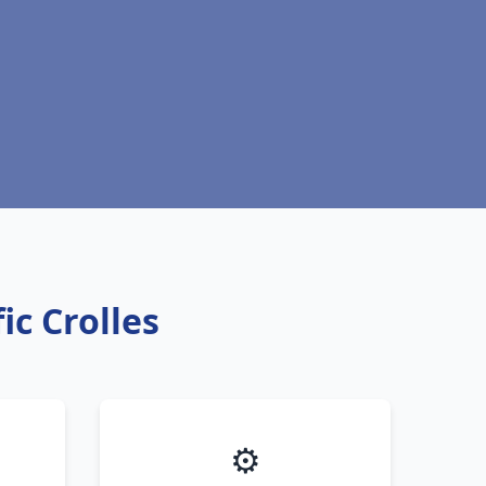
ic Crolles
⚙️