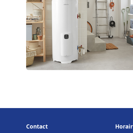
Contact
Horair