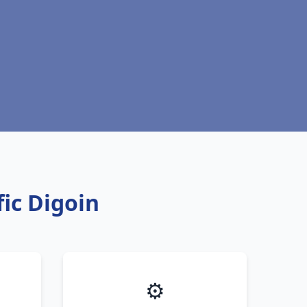
fic Digoin
⚙️