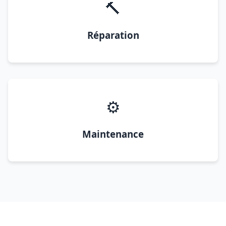
🔨
Réparation
⚙️
Maintenance