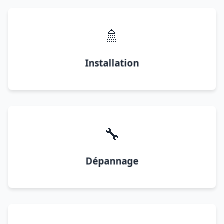
🚿
Installation
🔧
Dépannage