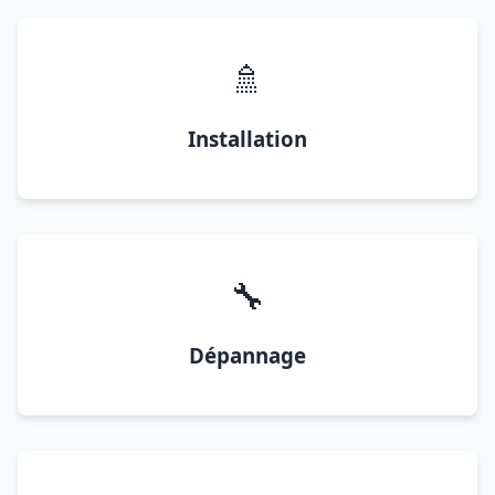
🚿
Installation
🔧
Dépannage