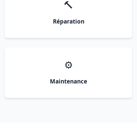
🔨
Réparation
⚙️
Maintenance