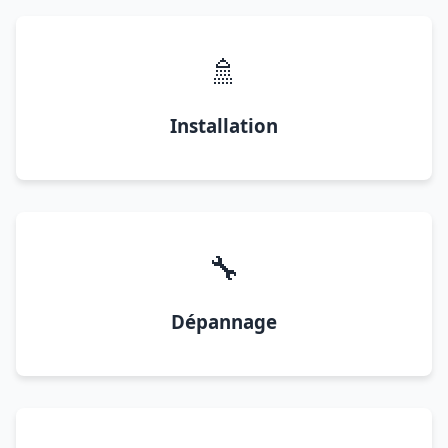
🚿
Installation
🔧
Dépannage