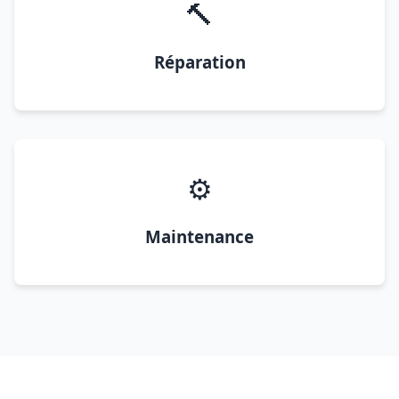
🔨
Réparation
⚙️
Maintenance