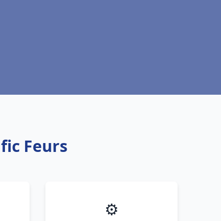
fic Feurs
⚙️