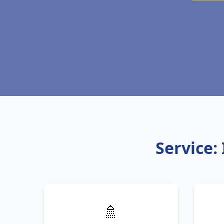
Service:
🚿