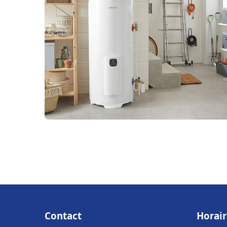
Contact
Horair