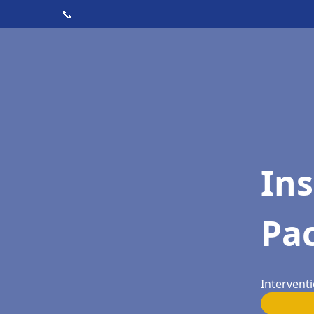
📞
Ins
Pac
Interventi