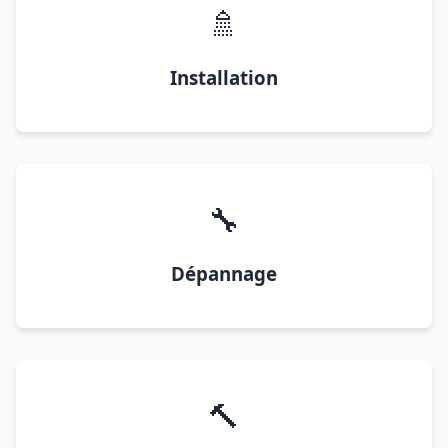
🚿
Installation
🔧
Dépannage
🔨