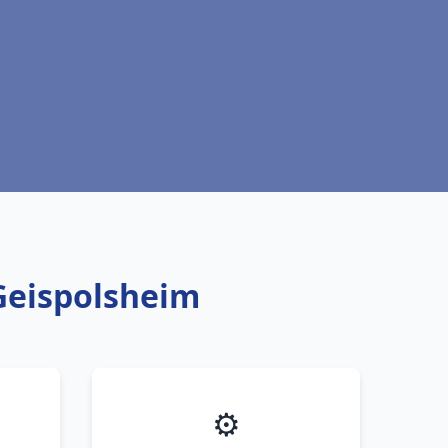
 Geispolsheim
⚙️