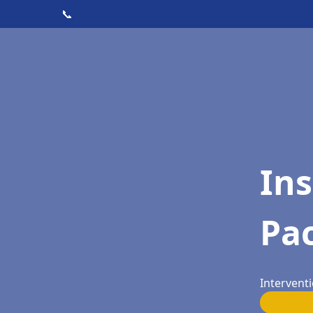
📞
Ins
Pac
Intervent