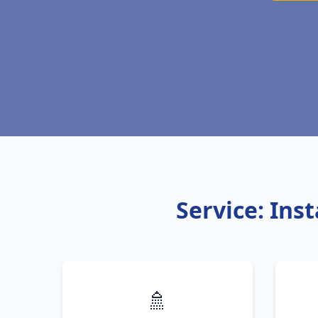
Service: Ins
🚿