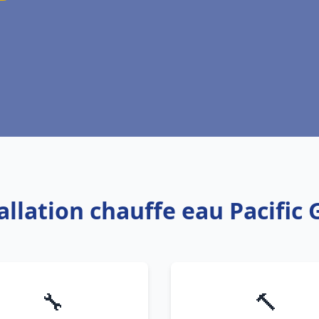
tallation chauffe eau Pacific
🔧
🔨