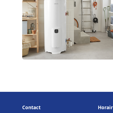
Contact
Horair