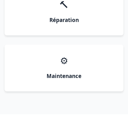
🔨
Réparation
⚙️
Maintenance