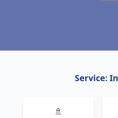
Service: I
🚿