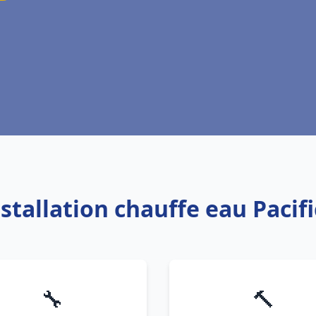
nstallation chauffe eau Pacifi
🔧
🔨