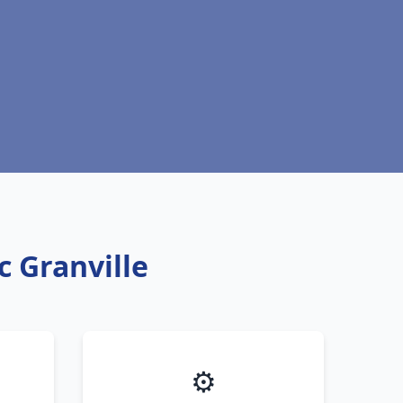
c Granville
⚙️