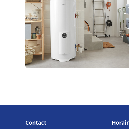
Contact
Horair