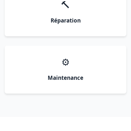
🔨
Réparation
⚙️
Maintenance