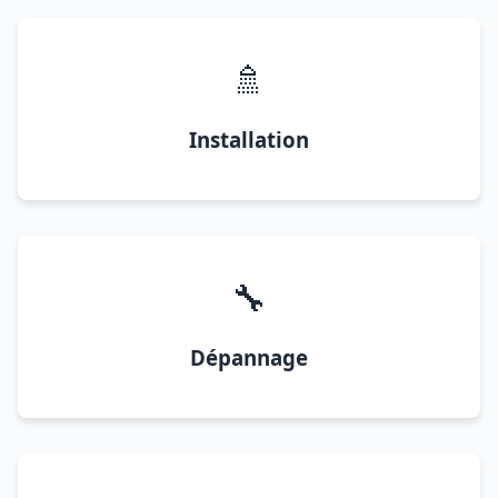
🚿
Installation
🔧
Dépannage