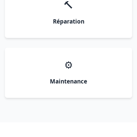
🔨
Réparation
⚙️
Maintenance