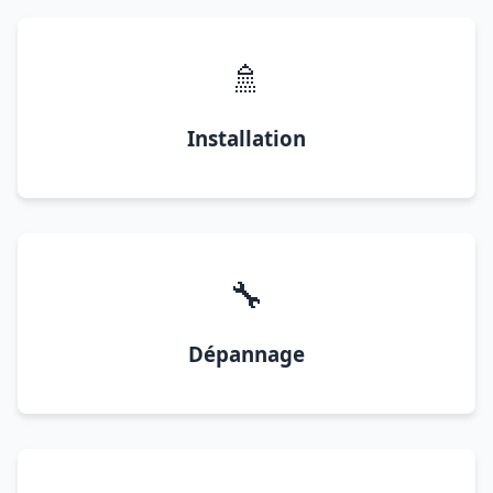
🚿
Installation
🔧
Dépannage