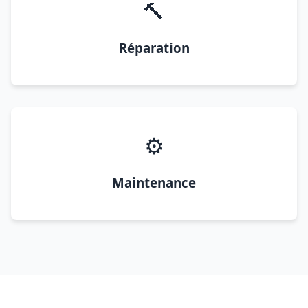
🔨
Réparation
⚙️
Maintenance