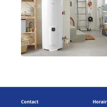
Contact
Horair