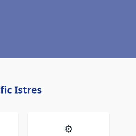
fic Istres
⚙️