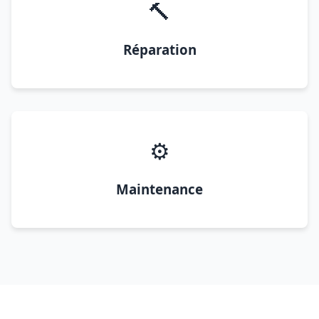
🔨
Réparation
⚙️
Maintenance