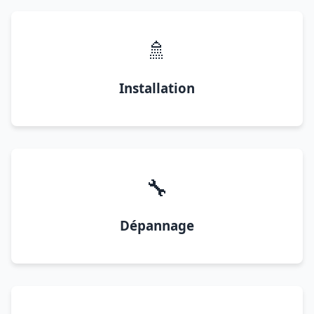
🚿
Installation
🔧
Dépannage