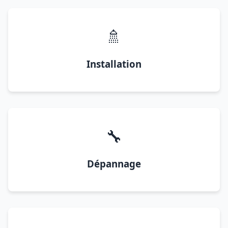
🚿
Installation
🔧
Dépannage