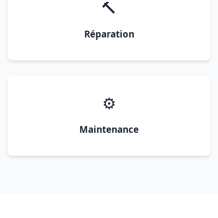
🔨
Réparation
⚙️
Maintenance