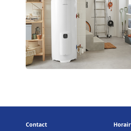
Contact
Horair