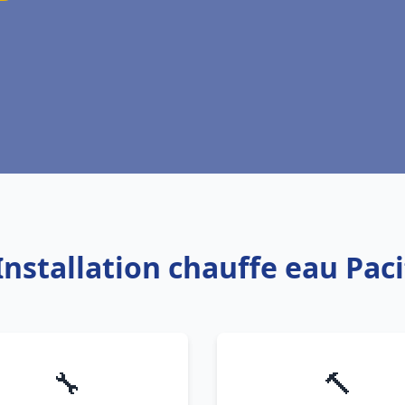
Installation chauffe eau Pac
🔧
🔨