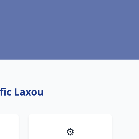
ific Laxou
⚙️