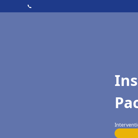
📞
Ins
Pac
Interventi