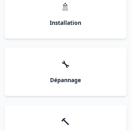
🚿
Installation
🔧
Dépannage
🔨