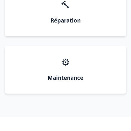
🔨
Réparation
⚙️
Maintenance