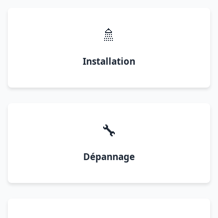
🚿
Installation
🔧
Dépannage