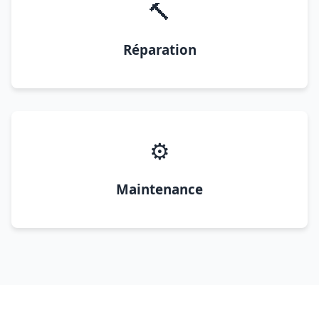
🔨
Réparation
⚙️
Maintenance