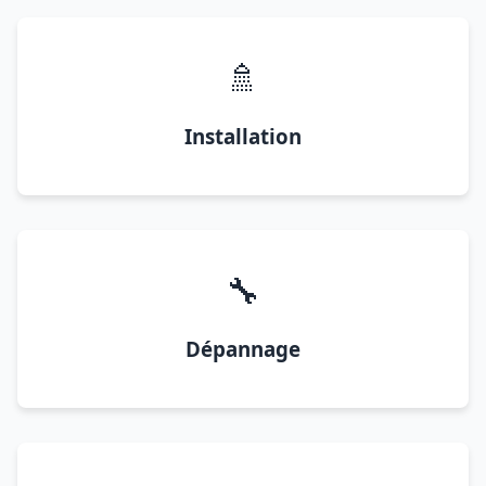
🚿
Installation
🔧
Dépannage