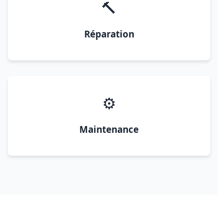
🔨
Réparation
⚙️
Maintenance