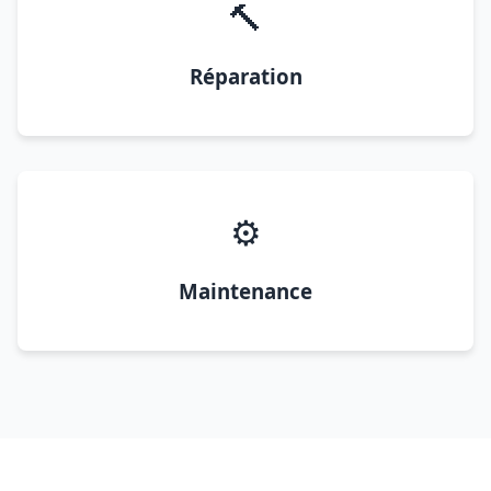
🔨
Réparation
⚙️
Maintenance