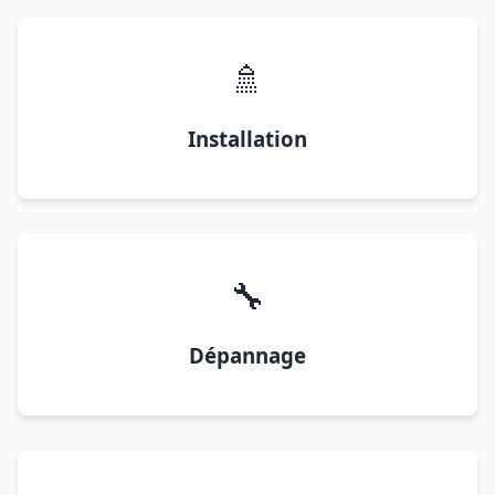
🚿
Installation
🔧
Dépannage