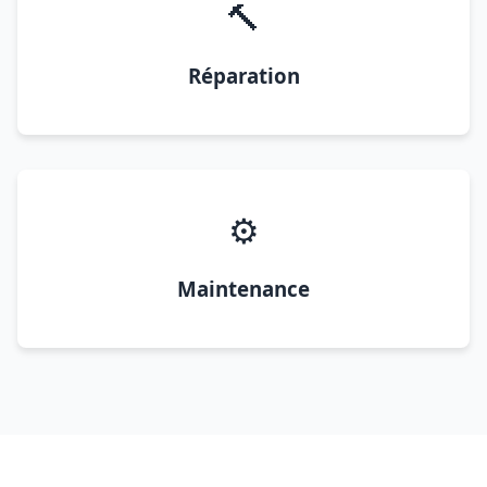
🔨
Réparation
⚙️
Maintenance