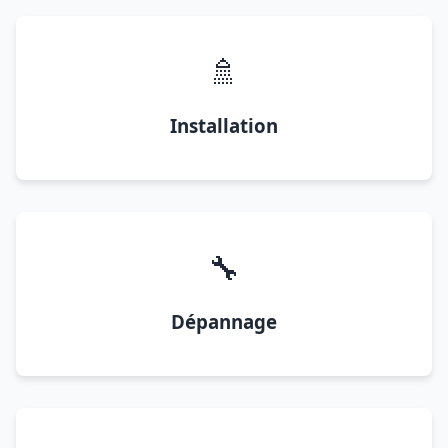
🚿
Installation
🔧
Dépannage