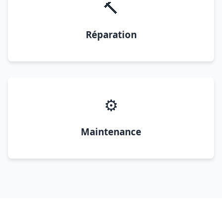
🔨
Réparation
⚙️
Maintenance