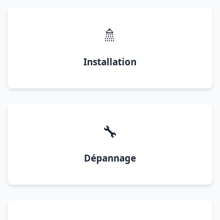
🚿
Installation
🔧
Dépannage