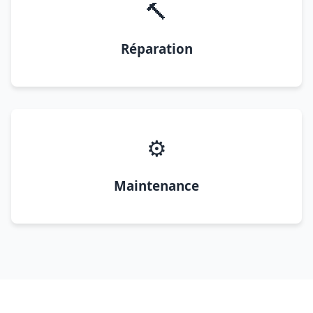
🔨
Réparation
⚙️
Maintenance